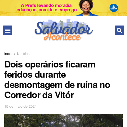
Fale conosco
Início
Notícias
Dois operários ficaram
feridos durante
desmontagem de ruína no
Corredor da Vitór
15 de maio de 2024