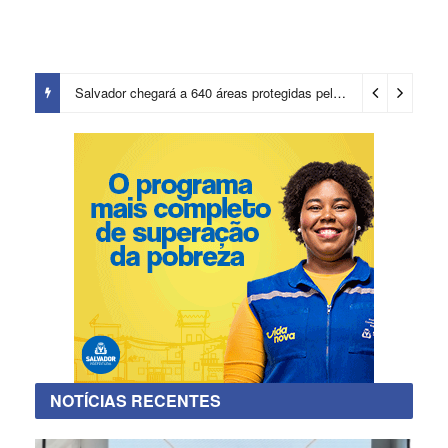
Salvador chegará a 640 áreas protegidas pela Prefeitura com investimentos em contenções de encostas e prevenção de riscos
NOTÍCIAS RECENTES