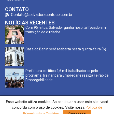
CONTATO
Contato@salvadoracontece.com.br
NOTÍCIAS RECENTES
Com 95 leitos, Salvador ganha hospital focado em
transição de cuidados
Casa do Benin será reaberta nesta quinta-feira (6)
Prefeitura certifica 4,6 mil trabalhadores pelo
programa Treinar para Empregar e realiza Feirão de
Empregabilidade
Esse website utiliza cookies. Ao continuar a usar este site, você
Copyright ©2023 Salvador Acontece. Todos os direitos
concorda com o uso de cookies. Visite nossa
Política de
reservados | Desenvolvido por
Poppy Sites.
Privacidade e Cookies
.
Concordo