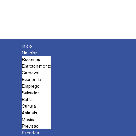
início
Notícias
Recentes
Entretenimento
Carnaval
Economia
Emprego
Salvador
Bahia
Cultura
Animais
Música
Previsão
Esportes