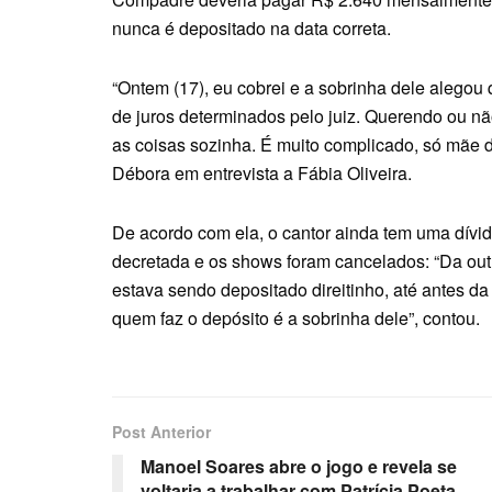
nunca é depositado na data correta.
“Ontem (17), eu cobrei e a sobrinha dele alegou
de juros determinados pelo juiz. Querendo ou n
as coisas sozinha. É muito complicado, só mãe d
Débora em entrevista a Fábia Oliveira.
De acordo com ela, o cantor ainda tem uma dívi
decretada e os shows foram cancelados: “Da outr
estava sendo depositado direitinho, até antes da
quem faz o depósito é a sobrinha dele”, contou.
Post Anterior
Manoel Soares abre o jogo e revela se
voltaria a trabalhar com Patrícia Poeta