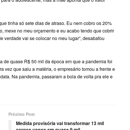
 que tinha só sete dias de atraso. Eu nem cobro os 20%
ão, mexe no meu orçamento e eu acabo tendo que cobrir
e verdade vai se colocar no meu lugar”, desabafou
da de quase R$ 50 mil da época em que a pandemia foi
a vez que saiu a matéria, o empresário tomou a frente e
 data. Na pandemia, passaram a bola de volta pra ele e
Próximo Post
Medida provisória vai transformar 13 mil
cargos vagos em quase 9 mil