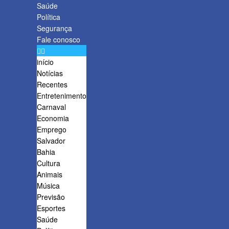
Saúde
Política
Segurança
Fale conosco
início
Notícias
Recentes
Entretenimento
Carnaval
Economia
Emprego
Salvador
Bahia
Cultura
Animais
Música
Previsão
Esportes
Saúde