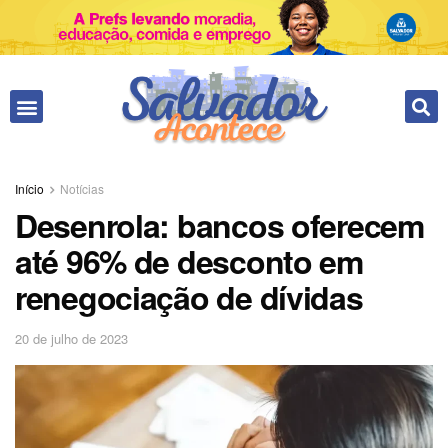
Fale conosco
Início
Notícias
Desenrola: bancos oferecem
até 96% de desconto em
renegociação de dívidas
20 de julho de 2023