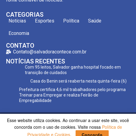
CATEGORIAS
Notícias
Esportes
Política
Saúde
Economia
CONTATO
Contato@salvadoracontece.com.br
NOTÍCIAS RECENTES
Com 95 leitos, Salvador ganha hospital focado em
transição de cuidados
Casa do Benin será reaberta nesta quinta-feira (6)
Prefeitura certifica 4,6 mil trabalhadores pelo programa
Treinar para Empregar e realiza Feirão de
Empregabilidade
Esse website utiliza cookies. Ao continuar a usar este site, você
Copyright ©2023 Salvador Acontece. Todos os direitos
concorda com o uso de cookies. Visite nossa
Política de
reservados | Desenvolvido por
Poppy Sites.
Privacidade e Cookies
.
Concordo