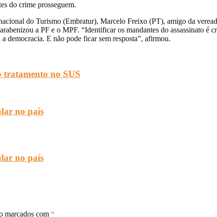
tes do crime prosseguem.
rnacional do Turismo (Embratur), Marcelo Freixo (PT), amigo da veread
rabenizou a PF e o MPF. “Identificar os mandantes do assassinato é cr
 a democracia. E não pode ficar sem resposta”, afirmou.
o tratamento no SUS
ular no país
ular no país
ão marcados com
*