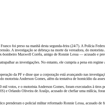
anco foi preso na manhã desta segunda-feira (24/7). A Polícia Federa
eensão. A investigação se debruça na morte da vereadora, do motorista
ex-bombeiro Maxwell Corrêa, amigo de Ronnie Lessa — acusado e preso
trapalhar as investigações. No entanto, ele cumpria a pena em regime
operação da PF e disse que a corporação está avançando nas investigaç
 do motorista Anderson Gomes, além da tentativa de homicídio da asses
0 mil votos, e o motorista Anderson Gomes, foram executados à tiros p
HS) e Orlando Oliveira de Araújo, acusado de chefiar uma milícia, foram
ico prenderam o policial militar reformado Ronnie Lessa, acusado de f