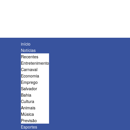
início
Notícias
Recentes
Entretenimento
Carnaval
Economia
Emprego
Salvador
Bahia
Cultura
Animais
Música
Previsão
Esportes