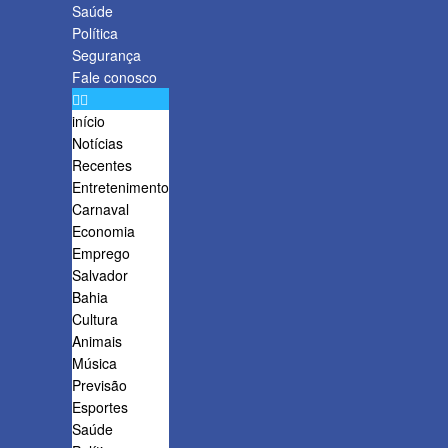
Saúde
Política
Segurança
Fale conosco
início
Notícias
Recentes
Entretenimento
Carnaval
Economia
Emprego
Salvador
Bahia
Cultura
Animais
Música
Previsão
Esportes
Saúde