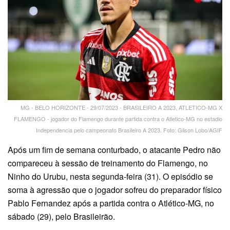
MG - BELO HORIZONTE - 29/07/2023 - BRASILEIRO A 2023, ATLETICO-MG X
FLAMENGO - jogador do Flamengo durante partida contra o Atletico-MG no estadio
Independencia pelo campeonato Brasileiro A 2023. Foto: Gilson Lobo/AGIF
Após um fim de semana conturbado, o atacante Pedro não
compareceu à sessão de treinamento do Flamengo, no
Ninho do Urubu, nesta segunda-feira (31). O episódio se
soma à agressão que o jogador sofreu do preparador físico
Pablo Fernandez após a partida contra o Atlético-MG, no
sábado (29), pelo Brasileirão.