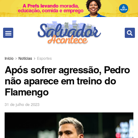
Fale conosco
Início
Notícias
Esportes
Após sofrer agressão, Pedro
não aparece em treino do
Flamengo
31 de julho de 2023