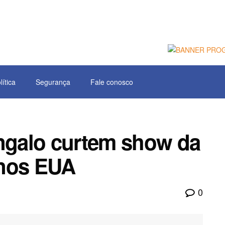
lítica
Segurança
Fale conosco
angalo curtem show da
 nos EUA
0