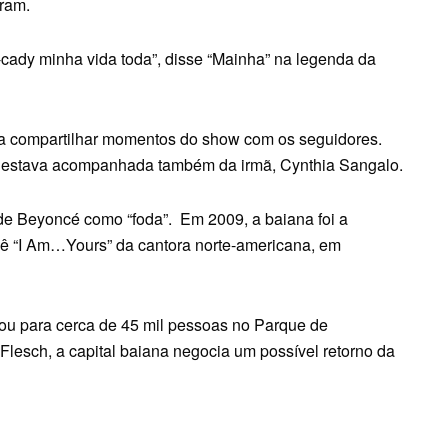
gram.
ady minha vida toda”, disse “Mainha” na legenda da
ra compartilhar momentos do show com os seguidores.
” estava acompanhada também da irmã, Cynthia Sangalo.
 de Beyoncé como “foda”. Em 2009, a baiana foi a
rnê “I Am…Yours” da cantora norte-americana, em
ou para cerca de 45 mil pessoas no Parque de
Flesch, a capital baiana negocia um possível retorno da