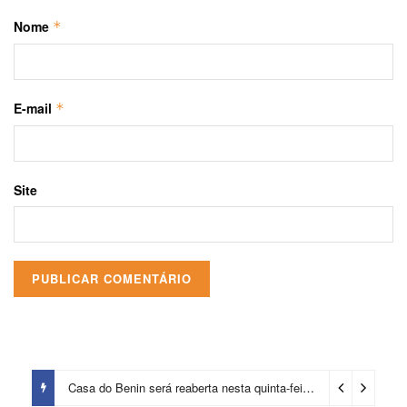
Nome
*
E-mail
*
Site
Prefeitura certifica 4,6 mil trabalhadores pelo programa Treinar para Empregar e realiza Feirão de Empregabilidade
Casa do Benin será reaberta nesta quinta-feira (6)
2 dias ago