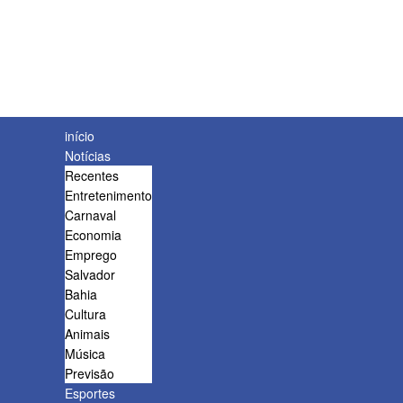
início
Notícias
Recentes
Entretenimento
Carnaval
Economia
Emprego
Salvador
Bahia
Cultura
Animais
Música
Previsão
Esportes