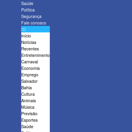
Saúde
Política
Segurança
Fale conosco
início
Notícias
Recentes
Entretenimento
Carnaval
Economia
Emprego
Salvador
Bahia
Cultura
Animais
Música
Previsão
Esportes
Saúde