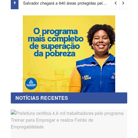
Salvador chegará a 640 áreas protegidas pela Prefeitura com investimentos em contenções de encostas e prevenção de riscos
NOTÍCIAS RECENTES