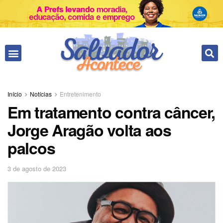
Fale conosco
Início
Notícias
Entretenimento
Em tratamento contra câncer,
Jorge Aragão volta aos
palcos
3 de agosto de 2023