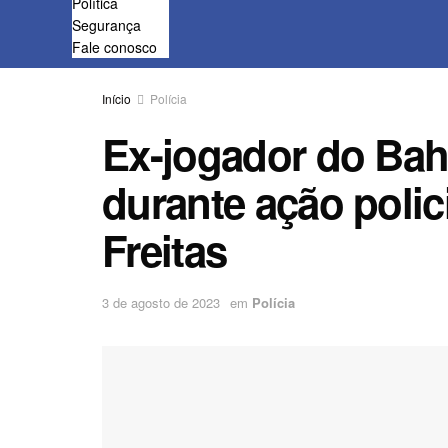
Política
Segurança
Fale conosco
Início
Polícia
Ex-jogador do Bahi
durante ação polic
Freitas
3 de agosto de 2023
em
Polícia