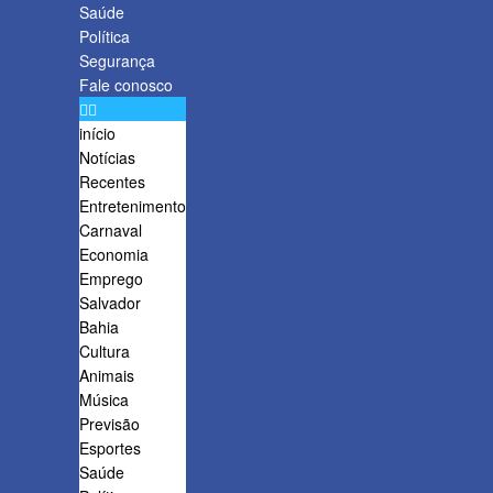
Saúde
Política
Segurança
Fale conosco
início
Notícias
Recentes
Entretenimento
Carnaval
Economia
Emprego
Salvador
Bahia
Cultura
Animais
Música
Previsão
Esportes
Saúde