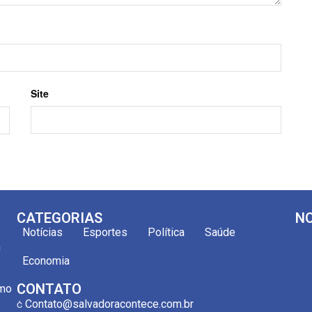
Site
CATEGORIAS
NO
Notícias
Esportes
Política
Saúde
m
Economia
CONTATO
omo
Contato@salvadoracontece.com.br