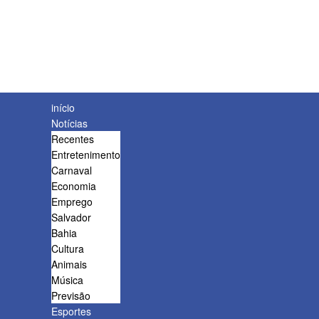
início
Notícias
Recentes
Entretenimento
Carnaval
Economia
Emprego
Salvador
Bahia
Cultura
Animais
Música
Previsão
Esportes