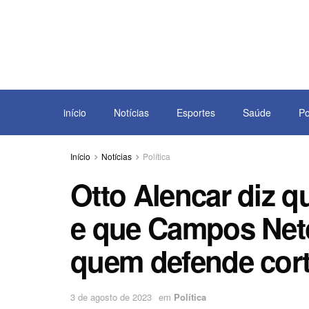
início
Notícias
Esportes
Saúde
Po
Início
Notícias
Política
Otto Alencar diz q
e que Campos Neto
quem defende cort
3 de agosto de 2023
em
Política