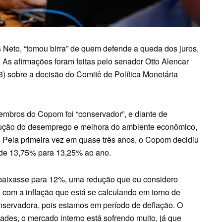
Neto, “tomou birra” de quem defende a queda dos juros,
r. As afirmações foram feitas pelo senador Otto Alencar
3) sobre a decisão do Comitê de Política Monetária
embros do Copom foi “conservador”, e diante de
dução do desemprego e melhora do ambiente econômico,
c. Pela primeira vez em quase três anos, o Copom decidiu
ic de 13,75% para 13,25% ao ano.
 baixasse para 12%, uma redução que eu considero
 com a inflação que está se calculando em torno de
nservadora, pois estamos em período de deflação. O
ades, o mercado interno está sofrendo muito, já que