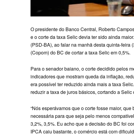
O presidente do Banco Central, Roberto Campos 
e o corte da taxa Selic devia ter sido ainda maio
(PSD-BA), ao falar na manhã desta quinta-feira (
(Copom) do BC de cortar a taxa Selic em 0,5%.
Para o senador baiano, o corte decidido pelos m
indicadores que mostram queda da inflação, re
era possível ter reduzido ainda mais a taxa Seli
reduzir a taxa de juros básicos, cortando a Sel
“Nós esperávamos que o corte fosse maior, que
necessária para que seja pelo menos compatível
3,2%, 3,5%. Eu acho que a decisão do BC foi co
IPCA caiu bastante, o comércio está com dificuld