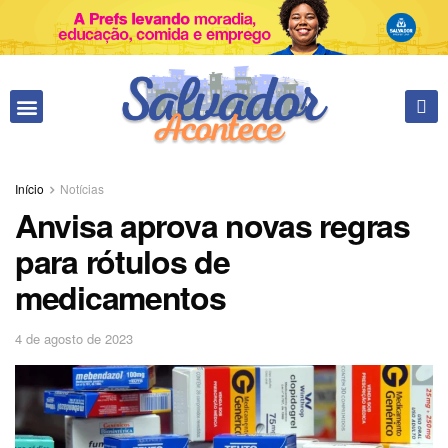
Fale conosco
Início
Notícias
Anvisa aprova novas regras
para rótulos de
medicamentos
4 de agosto de 2023