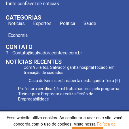
fonte confiável de notícias.
CATEGORIAS
Notícias
Esportes
Política
Saúde
Economia
CONTATO
Contato@salvadoracontece.com.br
NOTÍCIAS RECENTES
Com 95 leitos, Salvador ganha hospital focado em
transição de cuidados
Casa do Benin será reaberta nesta quinta-feira (6)
Prefeitura certifica 4,6 mil trabalhadores pelo programa
Treinar para Empregar e realiza Feirão de
Empregabilidade
Esse website utiliza cookies. Ao continuar a usar este site, você
Copyright ©2023 Salvador Acontece. Todos os direitos
concorda com o uso de cookies. Visite nossa
Política de
reservados | Desenvolvido por
Poppy Sites.