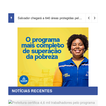
Salvador chegará a 640 áreas protegidas pela Prefeitura com investimentos em contenções de encostas e prevenção de riscos
NOTÍCIAS RECENTES