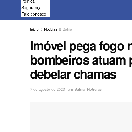
Política
Segurança
Fale conosco
Início
Notícias
Bahia
Imóvel pega fogo 
bombeiros atuam p
debelar chamas
7 de agosto de 2023
em
Bahia
,
Notícias