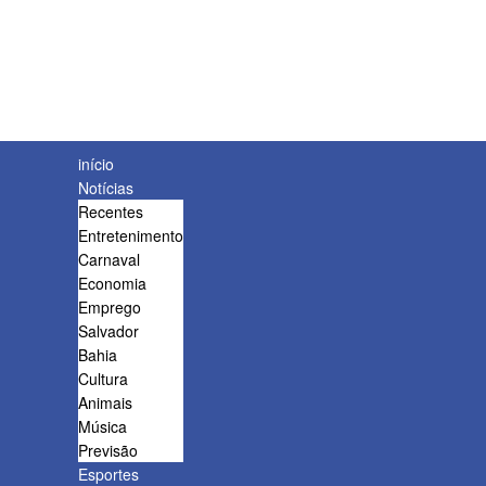
início
Notícias
Recentes
Entretenimento
Carnaval
Economia
Emprego
Salvador
Bahia
Cultura
Animais
Música
Previsão
Esportes