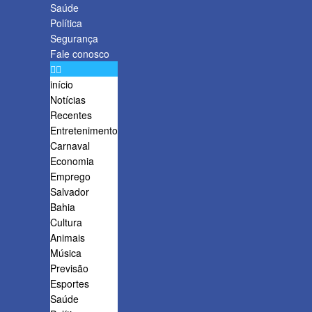
Saúde
Política
Segurança
Fale conosco
início
Notícias
Recentes
Entretenimento
Carnaval
Economia
Emprego
Salvador
Bahia
Cultura
Animais
Música
Previsão
Esportes
Saúde