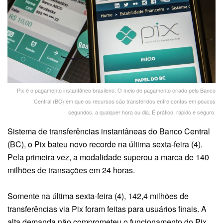
Pix é o pagamento instantâneo brasileiro. O meio de pagamento criado pelo Banco
Central (BC) em que os recursos são transferidos entre contas em poucos
segundos, a qualquer hora ou dia. É prático, rápido e seguro.
Sistema de transferências instantâneas do Banco Central
(BC), o Pix bateu novo recorde na última sexta-feira (4).
Pela primeira vez, a modalidade superou a marca de 140
milhões de transações em 24 horas.
Somente na última sexta-feira (4), 142,4 milhões de
transferências via Pix foram feitas para usuários finais. A
alta demanda não comprometeu o funcionamento do Pix.