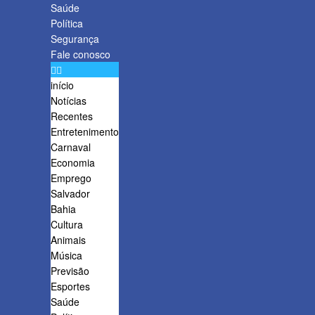
Saúde
Política
Segurança
Fale conosco
início
Notícias
Recentes
Entretenimento
Carnaval
Economia
Emprego
Salvador
Bahia
Cultura
Animais
Música
Previsão
Esportes
Saúde