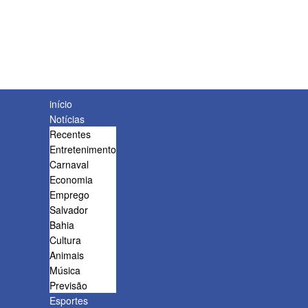
início
Notícias
Recentes
Entretenimento
Carnaval
Economia
Emprego
Salvador
Bahia
Cultura
Animais
Música
Previsão
Esportes