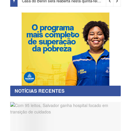
Casa do Benin será reaberta nesta quinta-feira (6)
3 dias ago
NOTÍCIAS RECENTES