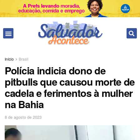
Fale conosco
Início
Brasil
Polícia indicia dono de
pitbulls que causou morte de
cadela e ferimentos à mulher
na Bahia
8 de agosto de 2023