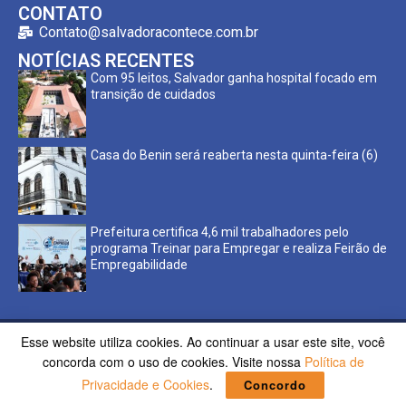
CONTATO
Contato@salvadoracontece.com.br
NOTÍCIAS RECENTES
Com 95 leitos, Salvador ganha hospital focado em
transição de cuidados
Casa do Benin será reaberta nesta quinta-feira (6)
Prefeitura certifica 4,6 mil trabalhadores pelo
programa Treinar para Empregar e realiza Feirão de
Empregabilidade
Esse website utiliza cookies. Ao continuar a usar este site, você
Copyright ©2023 Salvador Acontece. Todos os direitos
concorda com o uso de cookies. Visite nossa
Política de
reservados | Desenvolvido por
Poppy Sites.
Privacidade e Cookies
.
Concordo