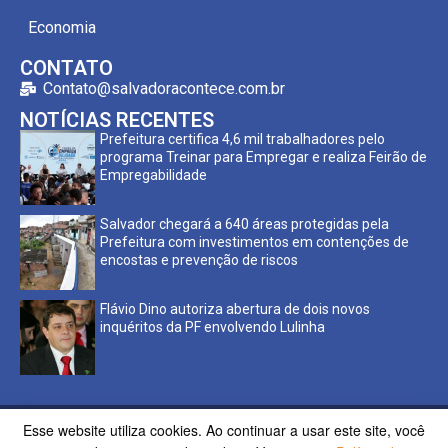
Economia
CONTATO
Contato@salvadoracontece.com.br
NOTÍCIAS RECENTES
Prefeitura certifica 4,6 mil trabalhadores pelo
programa Treinar para Empregar e realiza Feirão de
Empregabilidade
Salvador chegará a 640 áreas protegidas pela
Prefeitura com investimentos em contenções de
encostas e prevenção de riscos
Flávio Dino autoriza abertura de dois novos
inquéritos da PF envolvendo Lulinha
Esse website utiliza cookies. Ao continuar a usar este site, você
Copyright ©2023 Salvador Acontece. Todos os direitos