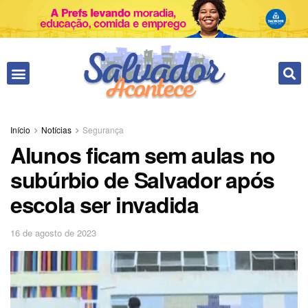
Fale conosco
Início
Notícias
Segurança
Alunos ficam sem aulas no
subúrbio de Salvador após
escola ser invadida
16 de agosto de 2023