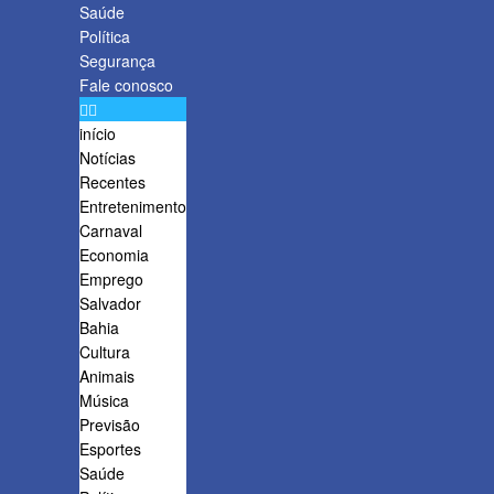
Saúde
Política
Segurança
Fale conosco
início
Notícias
Recentes
Entretenimento
Carnaval
Economia
Emprego
Salvador
Bahia
Cultura
Animais
Música
Previsão
Esportes
Saúde