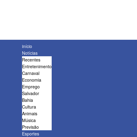
início
Notícias
Recentes
Entretenimento
Carnaval
Economia
Emprego
Salvador
Bahia
Cultura
Animais
Música
Previsão
Esportes