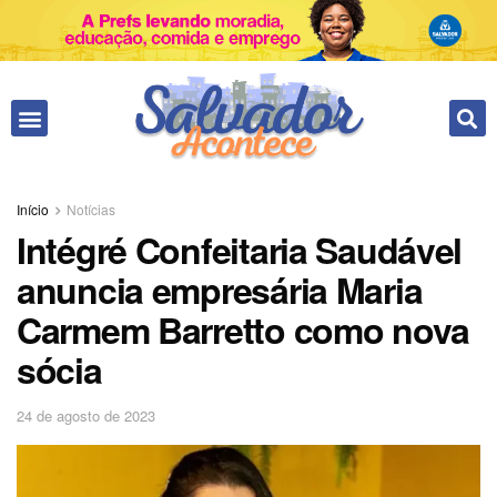
Fale conosco
Início
Notícias
Intégré Confeitaria Saudável
anuncia empresária Maria
Carmem Barretto como nova
sócia
24 de agosto de 2023