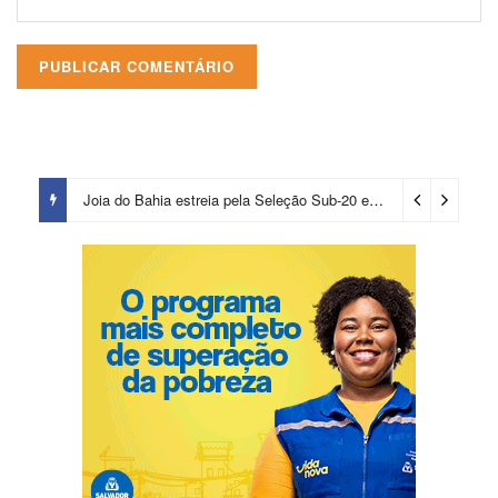
Joia do Bahia estreia pela Seleção Sub-20 e chama atenção de comissão de Ancelotti