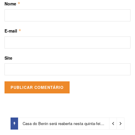
Nome
*
E-mail
*
Site
Casa do Benin será reaberta nesta quinta-feira (6)
1 dia ago