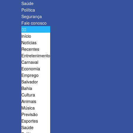
Saúde
Política
Segurança
Fale conosco
início
Notícias
Recentes
Entretenimento
Carnaval
Economia
Emprego
Salvador
Bahia
Cultura
Animais
Música
Previsão
Esportes
Saúde