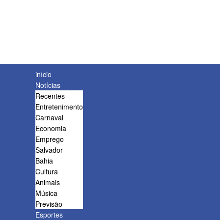
início
Notícias
Recentes
Entretenimento
Carnaval
Economia
Emprego
Salvador
Bahia
Cultura
Animais
Música
Previsão
Esportes