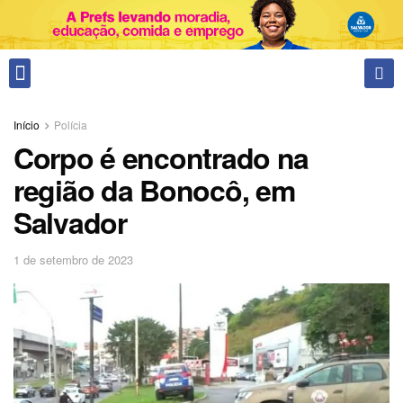
Fale conosco
Início
Polícia
Corpo é encontrado na
região da Bonocô, em
Salvador
1 de setembro de 2023