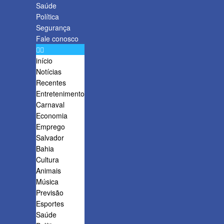
Saúde
Política
Segurança
Fale conosco
início
Notícias
Recentes
Entretenimento
Carnaval
Economia
Emprego
Salvador
Bahia
Cultura
Animais
Música
Previsão
Esportes
Saúde