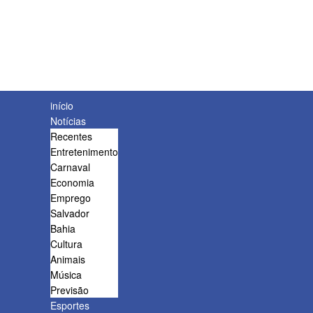
início
Notícias
Recentes
Entretenimento
Carnaval
Economia
Emprego
Salvador
Bahia
Cultura
Animais
Música
Previsão
Esportes