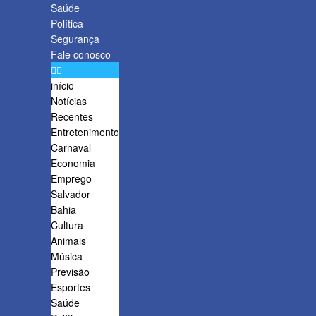
Saúde
Política
Segurança
Fale conosco
início
Notícias
Recentes
Entretenimento
Carnaval
Economia
Emprego
Salvador
Bahia
Cultura
Animais
Música
Previsão
Esportes
Saúde