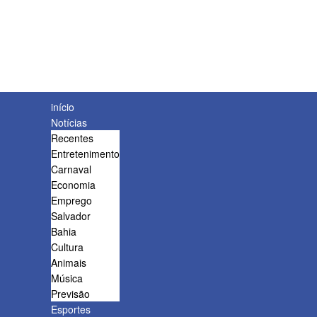
início
Notícias
Recentes
Entretenimento
Carnaval
Economia
Emprego
Salvador
Bahia
Cultura
Animais
Música
Previsão
Esportes