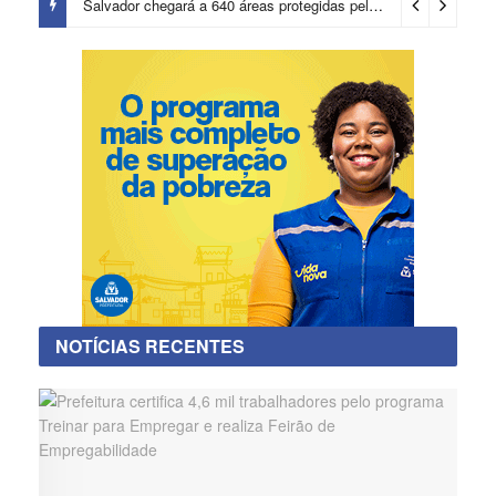
Salvador chegará a 640 áreas protegidas pela Prefeitura com investimentos em contenções de encostas e prevenção de riscos
NOTÍCIAS RECENTES