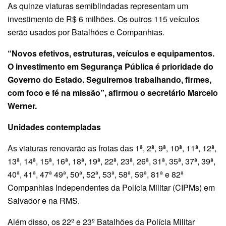
As quinze viaturas semiblindadas representam um
investimento de R$ 6 milhões. Os outros 115 veículos
serão usados por Batalhões e Companhias.
“Novos efetivos, estruturas, veículos e equipamentos.
O investimento em Segurança Pública é prioridade do
Governo do Estado. Seguiremos trabalhando, firmes,
com foco e fé na missão”, afirmou o secretário Marcelo
Werner.
Unidades contempladas
As viaturas renovarão as frotas das 1ª, 2ª, 9ª, 10ª, 11ª, 12ª,
13ª, 14ª, 15ª, 16ª, 18ª, 19ª, 22ª, 23ª, 26ª, 31ª, 35ª, 37ª, 39ª,
40ª, 41ª, 47ª 49ª, 50ª, 52ª, 53ª, 58ª, 59ª, 81ª e 82ª
Companhias Independentes da Polícia Militar (CIPMs) em
Salvador e na RMS.
Além disso, os 22º e 23º Batalhões da Polícia Militar