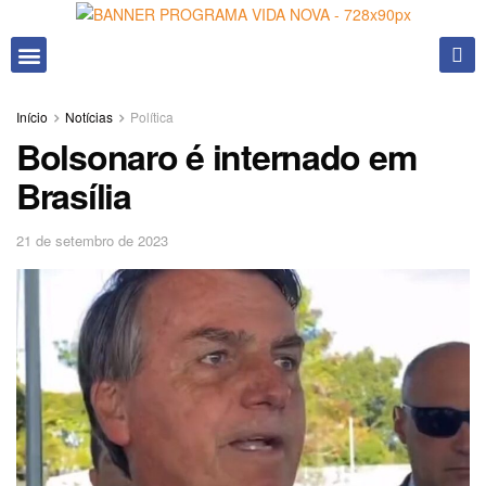
Fale conosco
Início
Notícias
Política
Bolsonaro é internado em
Brasília
21 de setembro de 2023