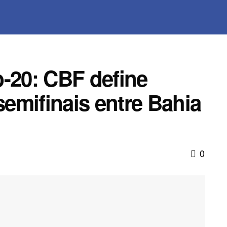
b-20: CBF define
emifinais entre Bahia
0