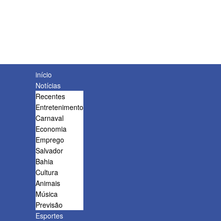
início
Notícias
Recentes
Entretenimento
Carnaval
Economia
Emprego
Salvador
Bahia
Cultura
Animais
Música
Previsão
Esportes