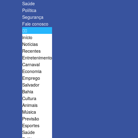
Saúde
Política
Segurança
Fale conosco
início
Notícias
Recentes
Entretenimento
Carnaval
Economia
Emprego
Salvador
Bahia
Cultura
Animais
Música
Previsão
Esportes
Saúde