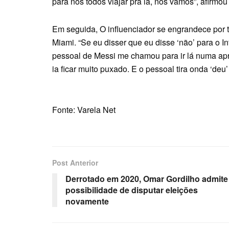
para nós todos viajar pra lá, nós vamos”, afirmou
Em seguida, O influenciador se engrandece por te
Miami. “Se eu disser que eu disse ‘não’ para o I
pessoal de Messi me chamou para ir lá numa apr
ia ficar muito puxado. E o pessoal tira onda ‘deu’
Fonte: Varela Net
Post Anterior
Derrotado em 2020, Omar Gordilho admite
possibilidade de disputar eleições
novamente