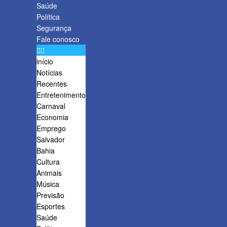
Saúde
Política
Segurança
Fale conosco
início
Notícias
Recentes
Entretenimento
Carnaval
Economia
Emprego
Salvador
Bahia
Cultura
Animais
Música
Previsão
Esportes
Saúde