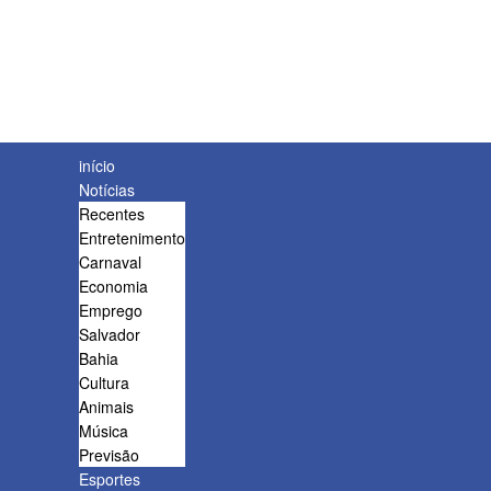
início
Notícias
Recentes
Entretenimento
Carnaval
Economia
Emprego
Salvador
Bahia
Cultura
Animais
Música
Previsão
Esportes