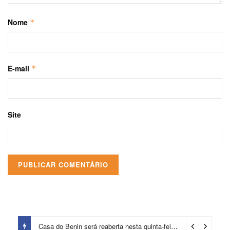
Nome
*
E-mail
*
Site
Casa do Benin será reaberta nesta quinta-feira (6)
22 horas ago