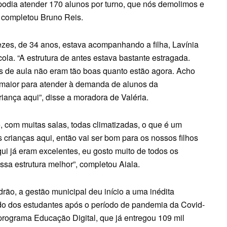
odia atender 170 alunos por turno, que nós demolimos e
 completou Bruno Reis.
zes, de 34 anos, estava acompanhando a filha, Lavínia
cola. “A estrutura de antes estava bastante estragada.
as de aula não eram tão boas quanto estão agora. Acho
 maior para atender à demanda de alunos da
iança aqui”, disse a moradora de Valéria.
 com muitas salas, todas climatizadas, o que é um
crianças aqui, então vai ser bom para os nossos filhos
i já eram excelentes, eu gosto muito de todos os
ssa estrutura melhor”, completou Aiala.
rão, a gestão municipal deu início a uma inédita
ado dos estudantes após o período de pandemia da Covid-
programa Educação Digital, que já entregou 109 mil