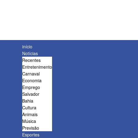
início
Notícias
Recentes
Entretenimento
Carnaval
Economia
Emprego
Salvador
Bahia
Cultura
Animais
Música
Previsão
Esportes