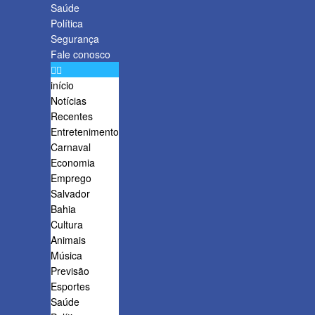
Saúde
Política
Segurança
Fale conosco
início
Notícias
Recentes
Entretenimento
Carnaval
Economia
Emprego
Salvador
Bahia
Cultura
Animais
Música
Previsão
Esportes
Saúde