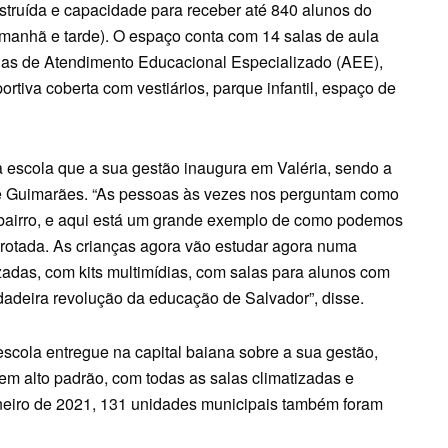
struída e capacidade para receber até 840 alunos do
manhã e tarde). O espaço conta com 14 salas de aula
las de Atendimento Educacional Especializado (AEE),
portiva coberta com vestiários, parque infantil, espaço de
 escola que a sua gestão inaugura em Valéria, sendo a
sé Guimarães. “As pessoas às vezes nos perguntam como
 bairro, e aqui está um grande exemplo de como podemos
arotada. As crianças agora vão estudar agora numa
izadas, com kits multimídias, com salas para alunos com
adeira revolução da educação de Salvador”, disse.
escola entregue na capital baiana sobre a sua gestão,
 em alto padrão, com todas as salas climatizadas e
neiro de 2021, 131 unidades municipais também foram