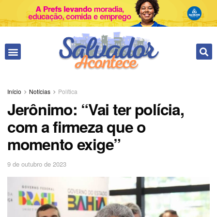
Fale conosco
Início
Notícias
Política
Jerônimo: “Vai ter polícia,
com a firmeza que o
momento exige”
9 de outubro de 2023