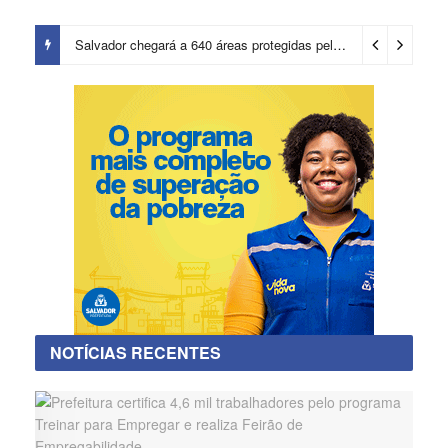
Salvador chegará a 640 áreas protegidas pela Prefeitura com investimentos em contenções de encostas e prevenção de riscos
NOTÍCIAS RECENTES