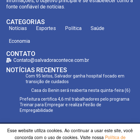
informações, o objetivo principal é se estabelecer como a
fonte confiável de notícias.
CATEGORIAS
Notícias
Esportes
Política
Saúde
Economia
CONTATO
Contato@salvadoracontece.com.br
NOTÍCIAS RECENTES
Com 95 leitos, Salvador ganha hospital focado em
transição de cuidados
Casa do Benin será reaberta nesta quinta-feira (6)
Prefeitura certifica 4,6 mil trabalhadores pelo programa
Treinar para Empregar e realiza Feirão de
Empregabilidade
Esse website utiliza cookies. Ao continuar a usar este site, você
Copyright ©2023 Salvador Acontece. Todos os direitos
concorda com o uso de cookies. Visite nossa
Política de
reservados | Desenvolvido por
Poppy Sites.