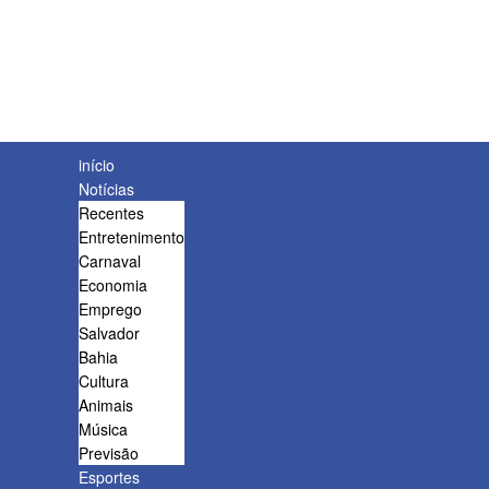
início
Notícias
Recentes
Entretenimento
Carnaval
Economia
Emprego
Salvador
Bahia
Cultura
Animais
Música
Previsão
Esportes