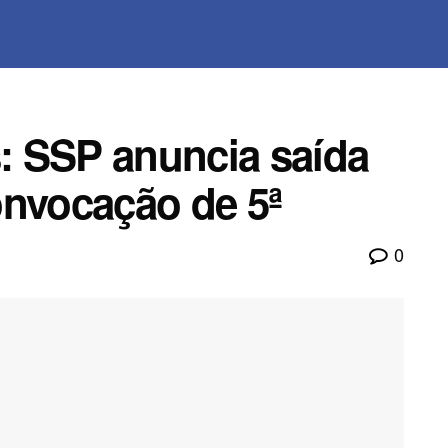
: SSP anuncia saída
onvocação de 5ª
0