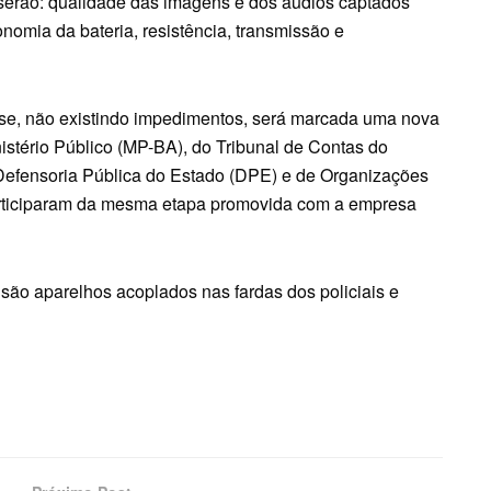
serão: qualidade das imagens e dos áudios captados
onomia da bateria, resistência, transmissão e
se, não existindo impedimentos, será marcada uma nova
stério Público (MP-BA), do Tribunal de Contas do
 Defensoria Pública do Estado (DPE) e de Organizações
articiparam da mesma etapa promovida com a empresa
ão aparelhos acoplados nas fardas dos policiais e