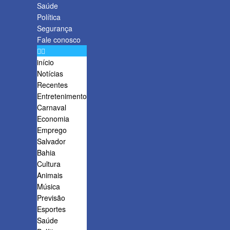
Saúde
Política
Segurança
Fale conosco
início
Notícias
Recentes
Entretenimento
Carnaval
Economia
Emprego
Salvador
Bahia
Cultura
Animais
Música
Previsão
Esportes
Saúde