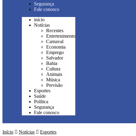
Segurança
Fale conosco
início
Notícias
Recentes
Entretenimento
Carnaval
Economia
Emprego
Salvador
Bahia
Cultura
Animais
Música
Previsão
Esportes
Saúde
Política
Segurança
Fale conosco
Início
Notícias
Esportes