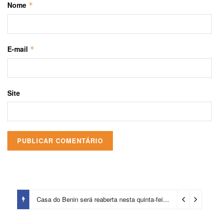
Nome
*
E-mail
*
Site
Prefeitura certifica 4,6 mil trabalhadores pelo programa Treinar para Empregar e realiza Feirão de Empregabilidade
Casa do Benin será reaberta nesta quinta-feira (6)
3 dias ago