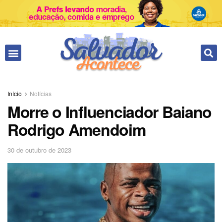
Fale conosco
Início
Notícias
Morre o Influenciador Baiano
Rodrigo Amendoim
30 de outubro de 2023