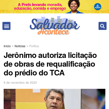
Fale conosco
Início
Notícias
Política
Jerônimo autoriza licitação
de obras de requalificação
do prédio do TCA
6 de novembro de 2023