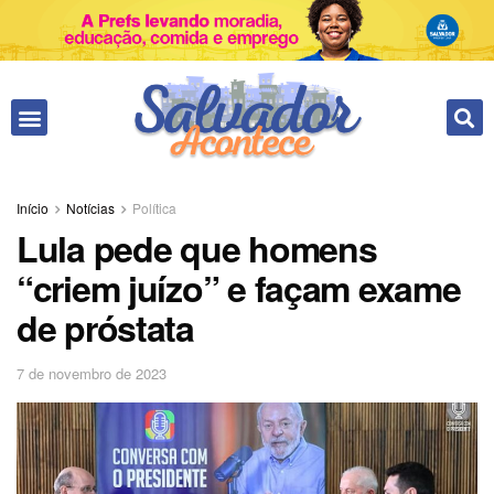
Fale conosco
Início
Notícias
Política
Lula pede que homens
“criem juízo” e façam exame
de próstata
7 de novembro de 2023