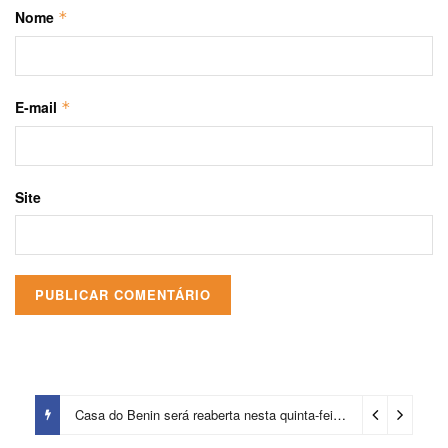
Nome
*
E-mail
*
Site
Casa do Benin será reaberta nesta quinta-feira (6)
12 horas ago