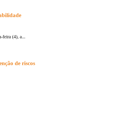
abilidade
eira (4), a...
enção de riscos