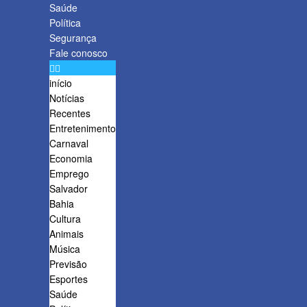
Saúde
Política
Segurança
Fale conosco
início
Notícias
Recentes
Entretenimento
Carnaval
Economia
Emprego
Salvador
Bahia
Cultura
Animais
Música
Previsão
Esportes
Saúde