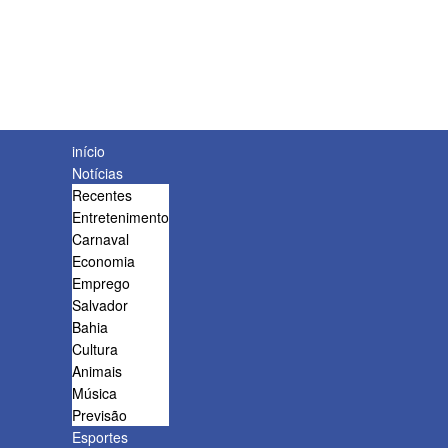
início
Notícias
Recentes
Entretenimento
Carnaval
Economia
Emprego
Salvador
Bahia
Cultura
Animais
Música
Previsão
Esportes