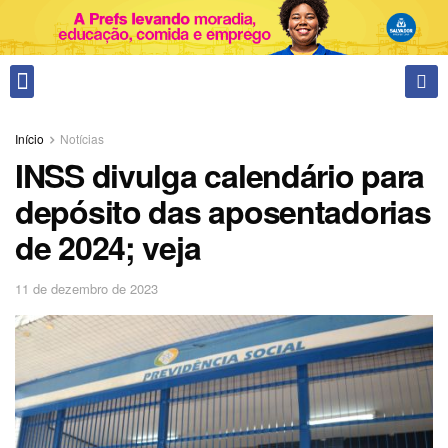
Fale conosco
Início
Notícias
INSS divulga calendário para
depósito das aposentadorias
de 2024; veja
11 de dezembro de 2023