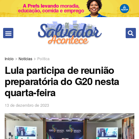
Fale conosco
Início
Notícias
Política
Lula participa de reunião
preparatória do G20 nesta
quarta-feira
13 de dezembro de 2023